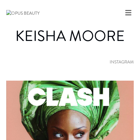
M
E
N
KEISHA MOORE
U
INSTAGRAM